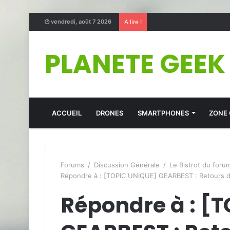
vendredi, août 7 2026
A lire !
PLANETE GEEK
ACCUEIL
DRONES
SMARTPHONES
ZONE
Forums
/
Discussion Générale
/
Le Bistrot du foru
Répondre à : [TOPIC UNIQUE] GEARBEST : Retours d
Répondre à : [