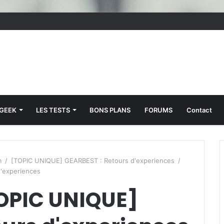
 GEEK
LES TESTS
BONS PLANS
FORUMS
Contact
m
/
[TOPIC UNIQUE] GEARBEST : Retours d'experiences
/
'experiences
TOPIC UNIQUE]