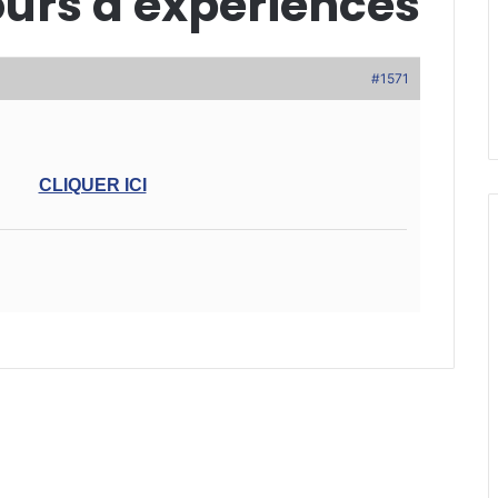
ours d'experiences
#1571
CLIQUER ICI