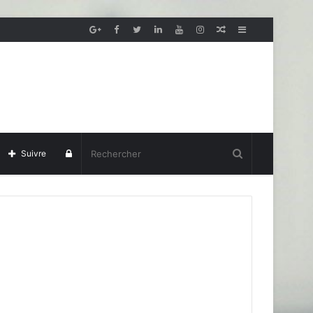
Article
Sidebar
aléatoire
(barre
latérale)
Se
Suivre
connecter