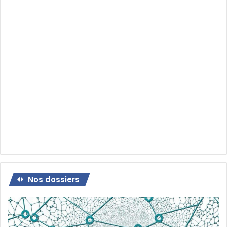
Nos dossiers
Dossier
:
Qu’est-