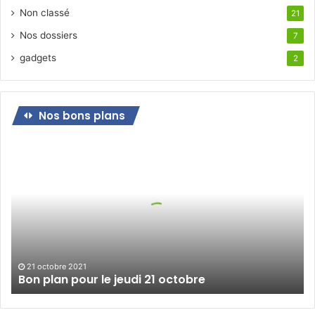
Non classé
21
Nos dossiers
7
gadgets
2
Nos bons plans
Bon
plan
pour
le
jeudi
21
octobre
21 octobre 2021
Bon plan pour le jeudi 21 octobre