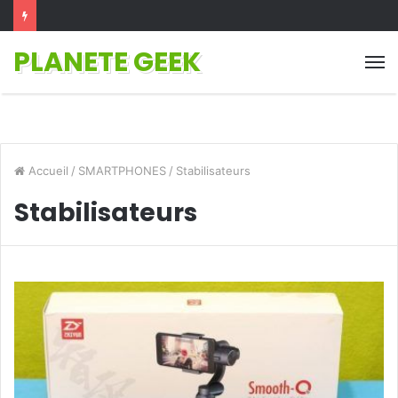
PLANETE GEEK
M
Accueil
/
SMARTPHONES
/
Stabilisateurs
Stabilisateurs