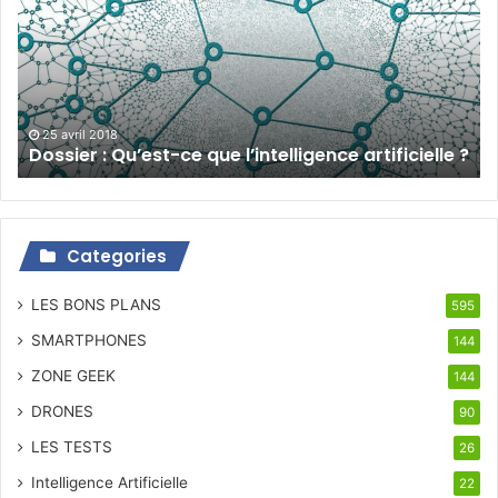
ce
que
l’intelligence
artificielle
?
25 avril 2018
Dossier : Qu’est-ce que l’intelligence artificielle ?
Categories
LES BONS PLANS
595
SMARTPHONES
144
ZONE GEEK
144
DRONES
90
LES TESTS
26
Intelligence Artificielle
22