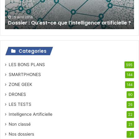
artificielle
?
25 avril 2018
Dossier : Qu’est-ce que l’intelligence artificielle ?
Categories
LES BONS PLANS
595
SMARTPHONES
144
ZONE GEEK
144
DRONES
90
LES TESTS
26
Intelligence Artificielle
22
Non classé
21
Nos dossiers
7