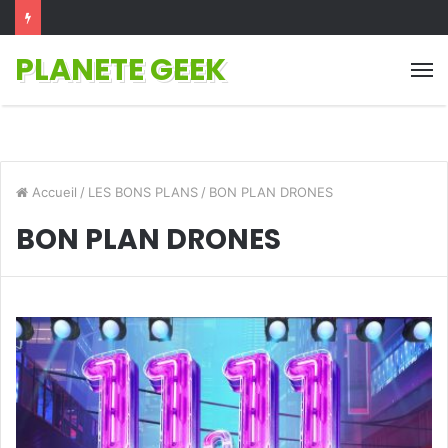
PLANETE GEEK
M
Accueil
/
LES BONS PLANS
/
BON PLAN DRONES
BON PLAN DRONES