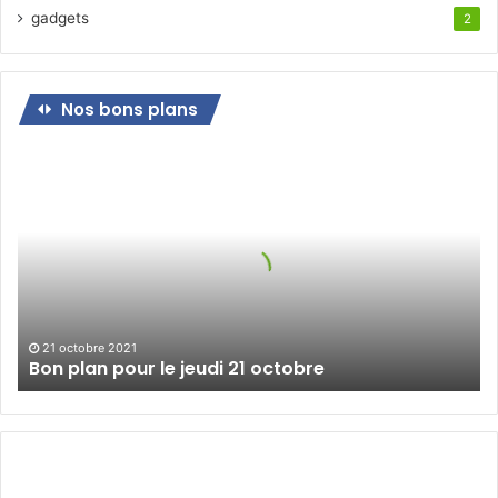
gadgets
2
Nos bons plans
Bon
plan
pour
le
jeudi
21
octobre
21 octobre 2021
Bon plan pour le jeudi 21 octobre