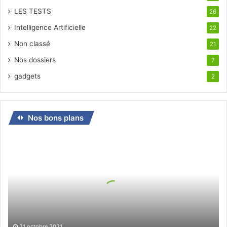
LES TESTS
26
Intelligence Artificielle
22
Non classé
21
Nos dossiers
7
gadgets
2
Nos bons plans
Bon
plan
pour
le
jeudi
21
octobre
21 octobre 2021