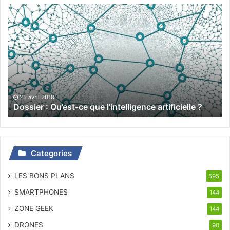
Dossier
:
Qu’est-
ce
que
l’intelligence
artificielle
?
25 avril 2018
Dossier : Qu’est-ce que l’intelligence artificielle ?
Categories
LES BONS PLANS
595
SMARTPHONES
144
ZONE GEEK
144
DRONES
90