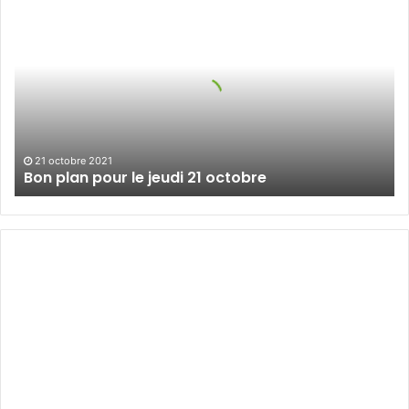
Bon
plan
pour
le
jeudi
21
octobre
21 octobre 2021
Bon plan pour le jeudi 21 octobre