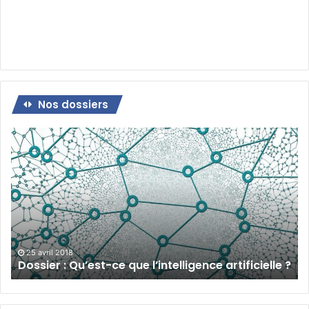
Nos dossiers
Dossier
:
Qu’est-
ce
que
l’intelligence
artificielle
?
25 avril 2018
Dossier : Qu’est-ce que l’intelligence artificielle ?