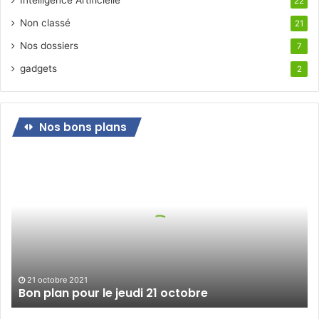
22
Non classé
21
Nos dossiers
7
gadgets
2
Nos bons plans
Bon
plan
pour
le
jeudi
21
octobre
21 octobre 2021
Bon plan pour le jeudi 21 octobre