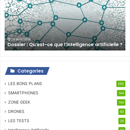
Qu’est-
ce
que
l’intelligence
artificielle
?
25 avril 2018
Dossier : Qu’est-ce que l’intelligence artificielle ?
Categories
LES BONS PLANS
595
SMARTPHONES
144
ZONE GEEK
144
DRONES
90
LES TESTS
26
Intelligence Artificielle