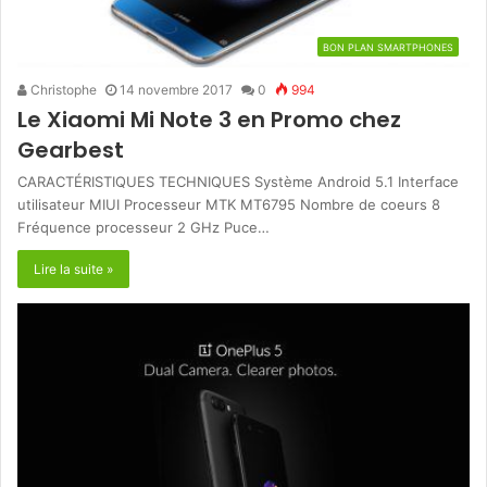
BON PLAN SMARTPHONES
Christophe
14 novembre 2017
0
994
Le Xiaomi Mi Note 3 en Promo chez
Gearbest
CARACTÉRISTIQUES TECHNIQUES Système Android 5.1 Interface
utilisateur MIUI Processeur MTK MT6795 Nombre de coeurs 8
Fréquence processeur 2 GHz Puce…
Lire la suite »