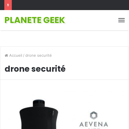
PLANETE GEEK
M
Accueil
/
drone securité
drone securité