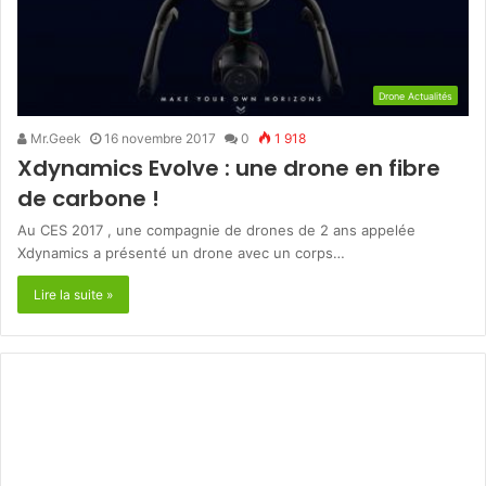
Drone Actualités
Mr.Geek
16 novembre 2017
0
1 918
Xdynamics Evolve : une drone en fibre
de carbone !
Au CES 2017 , une compagnie de drones de 2 ans appelée
Xdynamics a présenté un drone avec un corps…
Lire la suite »