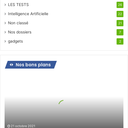
LES TESTS
26
Intelligence Artificielle
22
Non classé
21
Nos dossiers
7
gadgets
2
Nos bons plans
Bon
plan
pour
le
jeudi
21
octobre
21 octobre 2021