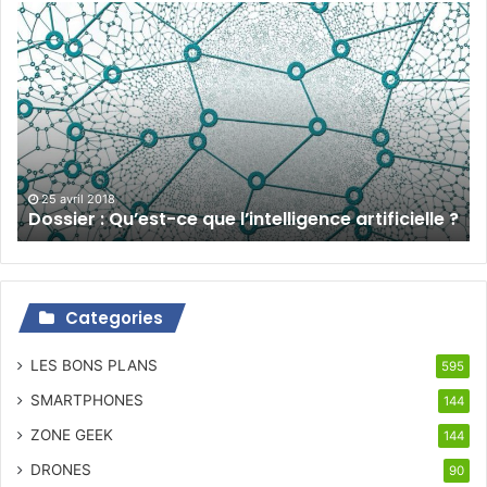
Dossier
:
Qu’est-
ce
que
l’intelligence
artificielle
?
25 avril 2018
Dossier : Qu’est-ce que l’intelligence artificielle ?
Categories
LES BONS PLANS
595
SMARTPHONES
144
ZONE GEEK
144
DRONES
90