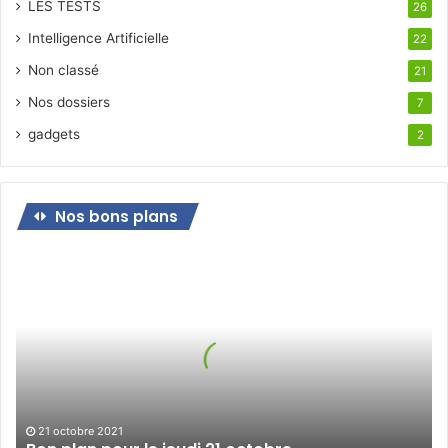
LES TESTS
26
Intelligence Artificielle
22
Non classé
21
Nos dossiers
7
gadgets
2
Nos bons plans
Bon
plan
pour
le
jeudi
21
octobre
21 octobre 2021