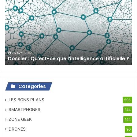
Dossier
:
Qu’est-
ce
que
l’intelligence
artificielle
?
25 avril 2018
Dossier : Qu’est-ce que l’intelligence artificielle ?
Categories
LES BONS PLANS
595
SMARTPHONES
144
ZONE GEEK
144
DRONES
90