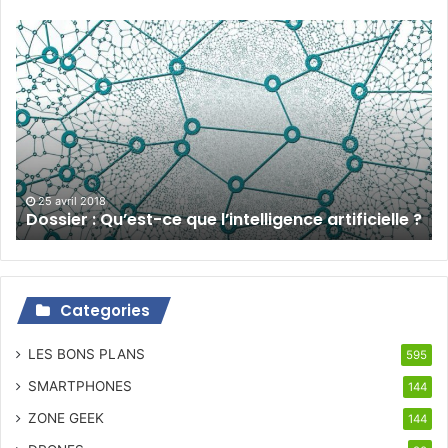
Dossier
:
Qu’est-
ce
que
l’intelligence
artificielle
?
25 avril 2018
Dossier : Qu’est-ce que l’intelligence artificielle ?
Categories
LES BONS PLANS
595
SMARTPHONES
144
ZONE GEEK
144