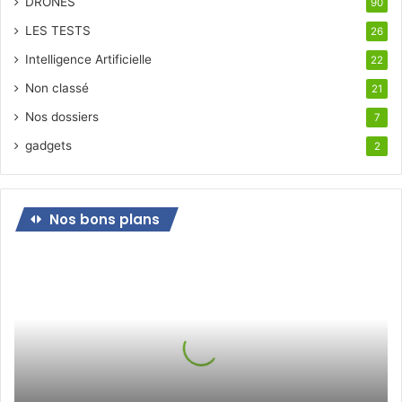
DRONES
90
LES TESTS
26
Intelligence Artificielle
22
Non classé
21
Nos dossiers
7
gadgets
2
Nos bons plans
Bon
plan
pour
le
jeudi
21
octobre