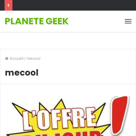
PLANETE GEEK
M
Accueil
/
mecool
mecool