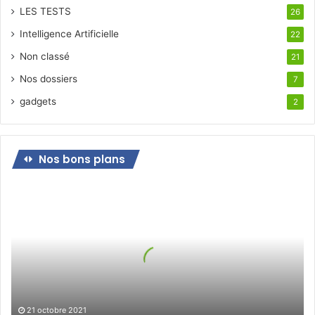
LES TESTS
26
Intelligence Artificielle
22
Non classé
21
Nos dossiers
7
gadgets
2
Nos bons plans
Bon
plan
pour
le
jeudi
21
octobre
21 octobre 2021