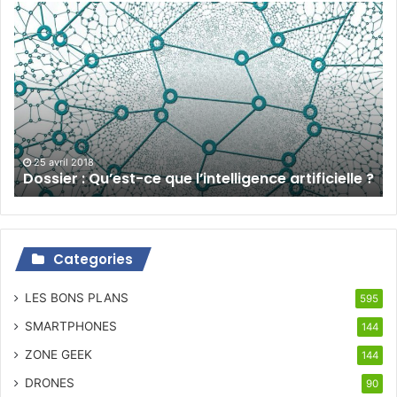
Dossier
:
Qu’est-
ce
que
l’intelligence
artificielle
?
25 avril 2018
Dossier : Qu’est-ce que l’intelligence artificielle ?
Categories
LES BONS PLANS
595
SMARTPHONES
144
ZONE GEEK
144
DRONES
90