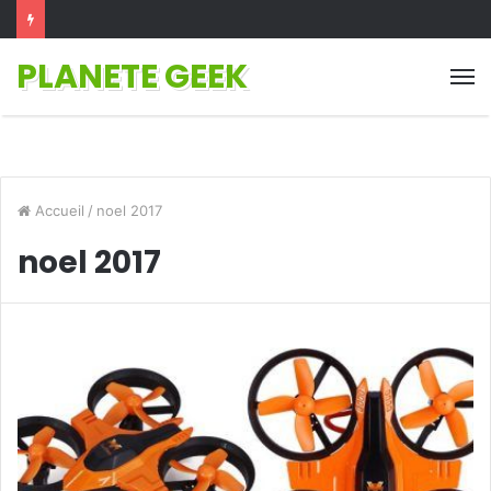
PLANETE GEEK
M
Accueil
/
noel 2017
noel 2017