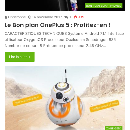
BON PLAN SMARTPHONES
Christophe
14 novembre 2017
0
939
Le Bon plan OnePlus 5 : Profitez-en !
CARACTÉRISTIQUES TECHNIQUES Système Android 7.1.1 Interface
utilisateur OxygenOS Processeur Qualcomm Snapdragon 835
Nombre de coeurs 8 Fréquence processeur 2.45 GHz…
Lire la suite »
ZONE GEEK