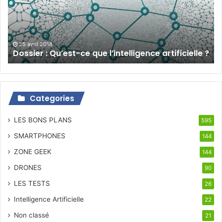
que
l’intelligence
artificielle
?
25 avril 2018
Dossier : Qu’est-ce que l’intelligence artificielle ?
Categories
LES BONS PLANS
595
SMARTPHONES
144
ZONE GEEK
144
DRONES
90
LES TESTS
26
Intelligence Artificielle
22
Non classé
21