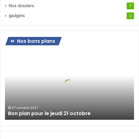
Nos dossiers
7
gadgets
2
Nos bons plans
Bon
plan
pour
le
jeudi
21
octobre
21 octobre 2021
Bon plan pour le jeudi 21 octobre