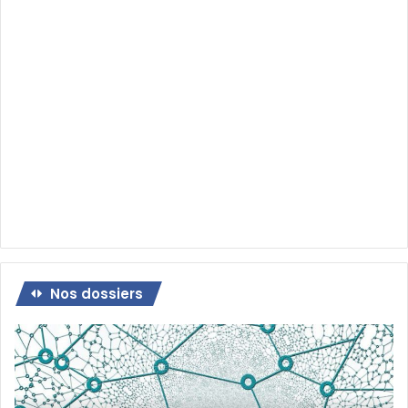
Nos dossiers
Dossier
:
Qu’est-
ce