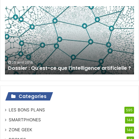
Dossier
:
Qu’est-
ce
que
l’intelligence
artificielle
?
25 avril 2018
Dossier : Qu’est-ce que l’intelligence artificielle ?
Categories
LES BONS PLANS
595
SMARTPHONES
144
ZONE GEEK
144