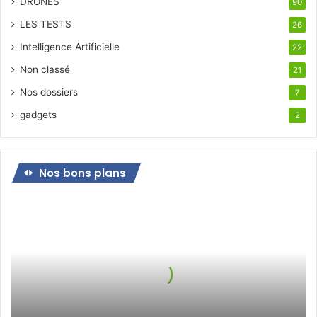
DRONES
90
LES TESTS
26
Intelligence Artificielle
22
Non classé
21
Nos dossiers
7
gadgets
2
Nos bons plans
Bon
plan
pour
le
jeudi
21
octobre