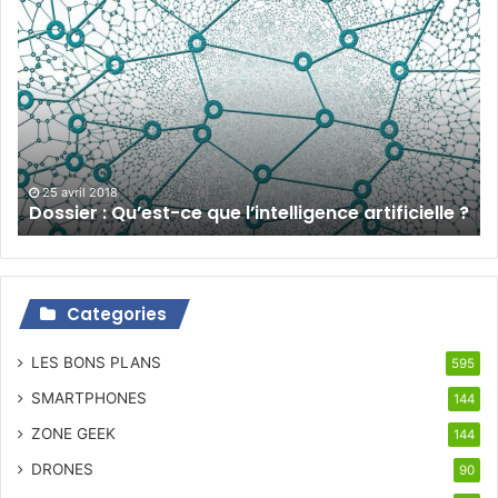
Dossier
:
Qu’est-
ce
que
l’intelligence
artificielle
?
25 avril 2018
Dossier : Qu’est-ce que l’intelligence artificielle ?
Categories
LES BONS PLANS
595
SMARTPHONES
144
ZONE GEEK
144
DRONES
90