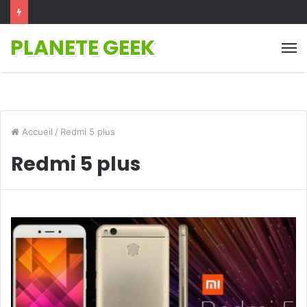
PLANETE GEEK
M
Accueil
/
Redmi 5 plus
Redmi 5 plus