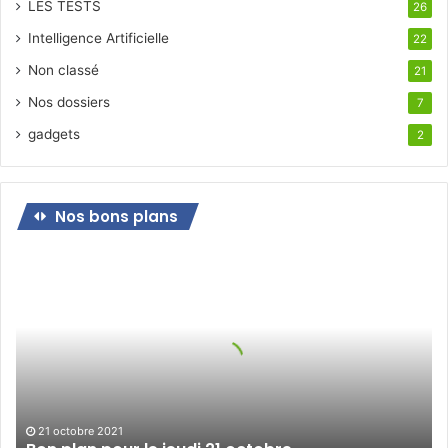
LES TESTS
26
Intelligence Artificielle
22
Non classé
21
Nos dossiers
7
gadgets
2
Nos bons plans
Bon
plan
pour
le
jeudi
21
octobre
21 octobre 2021