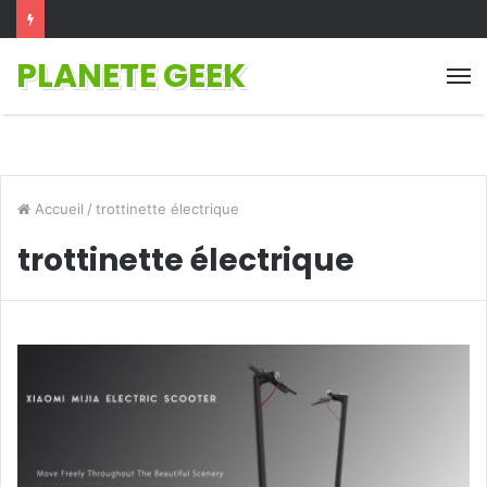
PLANETE GEEK
M
Accueil
/
trottinette électrique
trottinette électrique