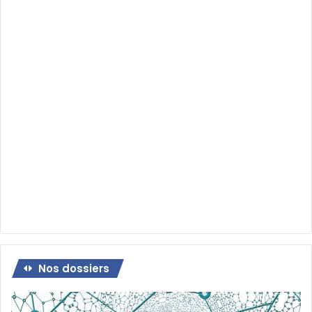
Nos dossiers
Dossier