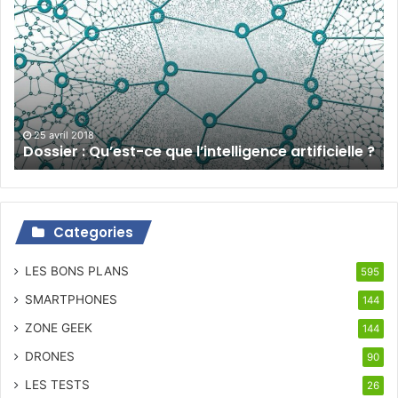
:
Qu’est-
ce
que
l’intelligence
artificielle
?
25 avril 2018
Dossier : Qu’est-ce que l’intelligence artificielle ?
Categories
LES BONS PLANS
595
SMARTPHONES
144
ZONE GEEK
144
DRONES
90
LES TESTS
26