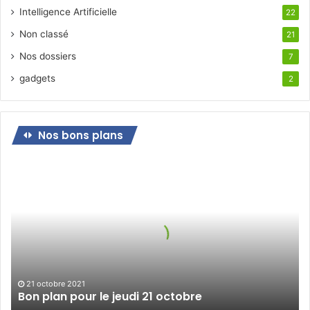
Intelligence Artificielle
22
Non classé
21
Nos dossiers
7
gadgets
2
Nos bons plans
Bon
plan
pour
le
jeudi
21
octobre
21 octobre 2021
Bon plan pour le jeudi 21 octobre