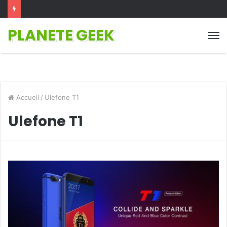
PLANETE GEEK
M
Accueil
/
Ulefone T1
Ulefone T1