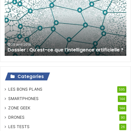
:
Qu’est-
ce
que
l’intelligence
artificielle
?
25 avril 2018
Dossier : Qu’est-ce que l’intelligence artificielle ?
Categories
LES BONS PLANS
595
SMARTPHONES
144
ZONE GEEK
144
DRONES
90
LES TESTS
26