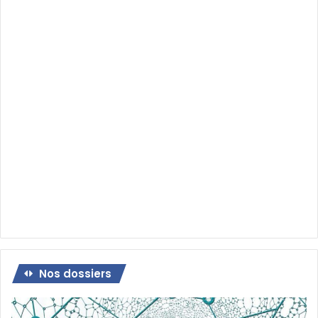
Nos dossiers
Dossier