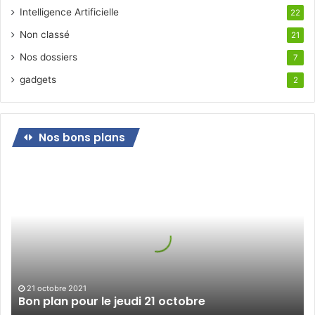
Intelligence Artificielle
22
Non classé
21
Nos dossiers
7
gadgets
2
Nos bons plans
Bon
plan
pour
le
jeudi
21
octobre
21 octobre 2021
Bon plan pour le jeudi 21 octobre