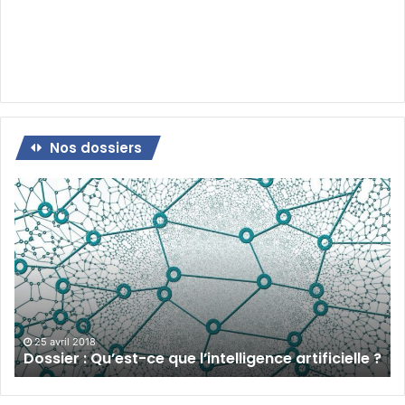
Nos dossiers
Dossier
:
Qu’est-
ce
que
l’intelligence
artificielle
?
25 avril 2018
Dossier : Qu’est-ce que l’intelligence artificielle ?