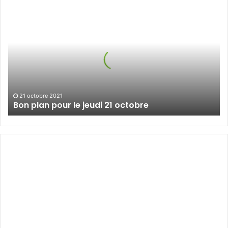
Bon
plan
pour
le
jeudi
21
octobre
21 octobre 2021
Bon plan pour le jeudi 21 octobre