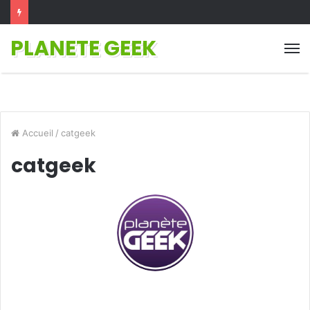
PLANETE GEEK
M
Accueil
/
catgeek
catgeek