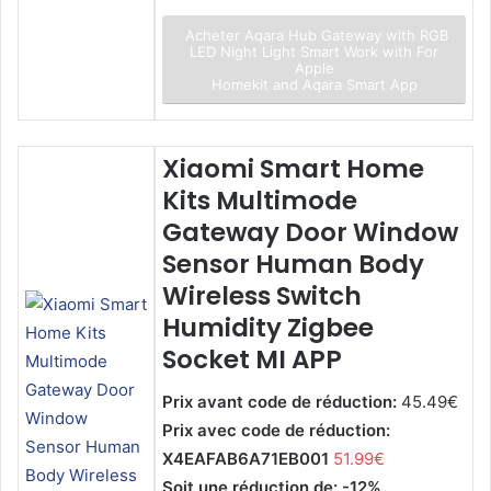
Acheter Aqara Hub Gateway with RGB
LED Night Light Smart Work with For
Apple
Homekit and Aqara Smart App
Xiaomi Smart Home
Kits Multimode
Gateway Door Window
Sensor Human Body
Wireless Switch
Humidity Zigbee
Socket MI APP
Prix avant code de réduction:
45.49€
Prix avec code de réduction:
X4EAFAB6A71EB001
51.99€
Soit une réduction de: -12%