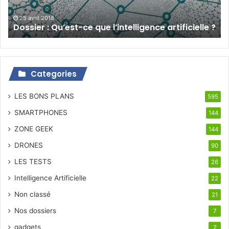
?
25 avril 2018
Dossier : Qu’est-ce que l’intelligence artificielle ?
Categories
LES BONS PLANS
595
SMARTPHONES
144
ZONE GEEK
144
DRONES
90
LES TESTS
26
Intelligence Artificielle
22
Non classé
21
Nos dossiers
7
gadgets
2