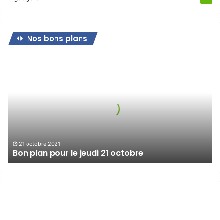
Nos bons plans
Bon
plan
pour
le
jeudi
21
octobre
21 octobre 2021
Bon plan pour le jeudi 21 octobre