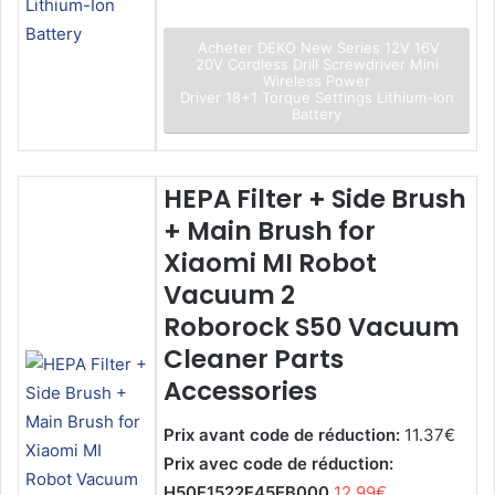
Acheter DEKO New Series 12V 16V
20V Cordless Drill Screwdriver Mini
Wireless Power
Driver 18+1 Torque Settings Lithium-Ion
Battery
HEPA Filter + Side Brush
+ Main Brush for
Xiaomi MI Robot
Vacuum 2
Roborock S50 Vacuum
Cleaner Parts
Accessories
Prix avant code de réduction:
11.37€
Prix avec code de réduction:
H50F1522F45EB000
12.99€