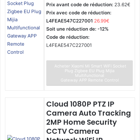
Prix avant code de réduction:
23.62€
Prix avec code de réduction:
L4FEAE547C227001
26.99€
Soit une réduction de: -12%
Code de réduction:
L4FEAE547C227001
Acheter Xiaomi Mi Smart WiFi Socket
Plug Zigbee EU Plug Mijia
Multifunctional
Gateway APP Remote Control
Cloud 1080P PTZ IP
Camera Auto Tracking
2MP Home Security
CCTV Camera