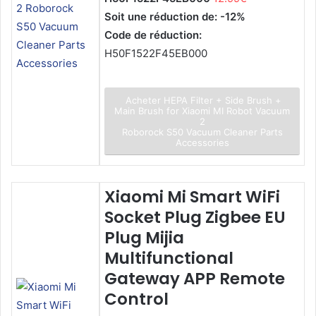
Soit une réduction de: -12%
Code de réduction:
H50F1522F45EB000
Acheter HEPA Filter + Side Brush +
Main Brush for Xiaomi MI Robot Vacuum
2
Roborock S50 Vacuum Cleaner Parts
Accessories
Xiaomi Mi Smart WiFi
Socket Plug Zigbee EU
Plug Mijia
Multifunctional
Gateway APP Remote
Control