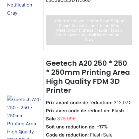
L5C390EE2D112000
Acheter Huawei Honor Band 5 Sport
Smart Bracelet sport band 50m
Waterproof Fitness Tracker Touch
Screen Message Call Notification –
Gray
Geetech A20 250 * 250
* 250mm Printing Area
High Quality FDM 3D
Printer
Prix avant code de réduction:
312.07€
Prix avec code de réduction: Flash
Sale
375.99€
Soit une réduction de: -17%
Code de réduction:
Flash Sale