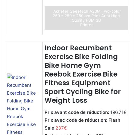
Acheter Geeetech A20M Two-color
250 * 250 * 250mm Print Area High
Quality FDM 3D
Printer
Indoor Recumbent
Exercise Bike Folding
Bike Home Gym
Reebok Exercise Bike
Fitness Equipment
Sport Cycling Bike for
Weight Loss
Prix avant code de réduction:
196.71€
Prix avec code de réduction: Flash
Sale
237€