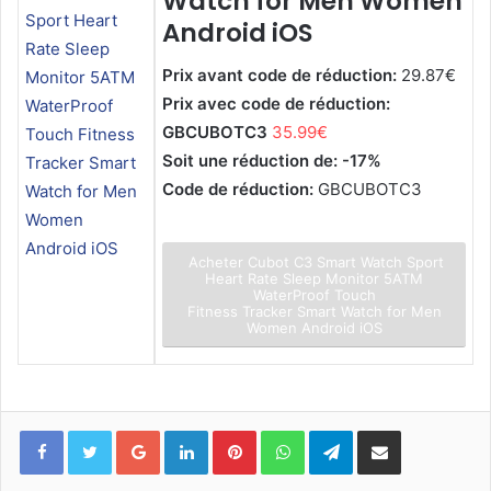
Watch for Men Women
Android iOS
Prix avant code de réduction:
29.87€
Prix avec code de réduction:
GBCUBOTC3
35.99€
Soit une réduction de: -17%
Code de réduction:
GBCUBOTC3
Acheter Cubot C3 Smart Watch Sport
Heart Rate Sleep Monitor 5ATM
WaterProof Touch
Fitness Tracker Smart Watch for Men
Women Android iOS
Facebook
Twitter
Google+
Linkedin
Pinterest
WhatsApp
Telegram
Partager via mail