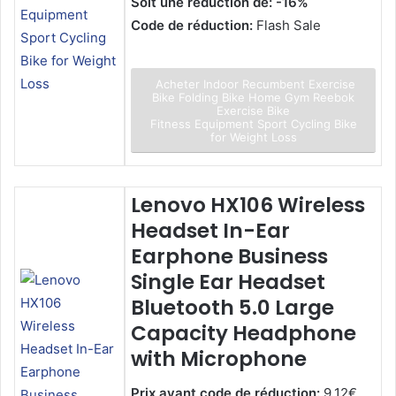
Soit une réduction de: -16%
Code de réduction:
Flash Sale
Acheter Indoor Recumbent Exercise
Bike Folding Bike Home Gym Reebok
Exercise Bike
Fitness Equipment Sport Cycling Bike
for Weight Loss
Lenovo HX106 Wireless
Headset In-Ear
Earphone Business
Single Ear Headset
Bluetooth 5.0 Large
Capacity Headphone
with Microphone
Prix avant code de réduction:
9.12€