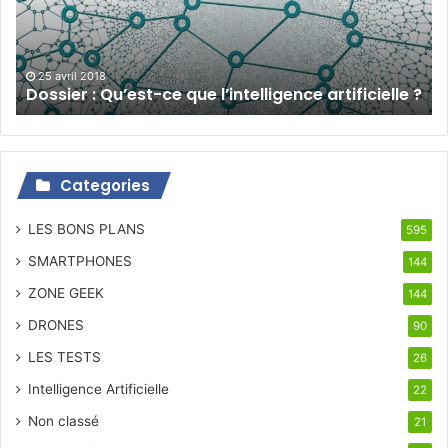
l’intelligence
artificielle
?
25 avril 2018
Dossier : Qu’est-ce que l’intelligence artificielle ?
Categories
LES BONS PLANS
595
SMARTPHONES
144
ZONE GEEK
144
DRONES
90
LES TESTS
26
Intelligence Artificielle
22
Non classé
21