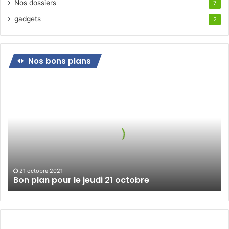
Nos dossiers
7
gadgets
2
Nos bons plans
Bon
plan
pour
le
jeudi
21
octobre
21 octobre 2021
Bon plan pour le jeudi 21 octobre