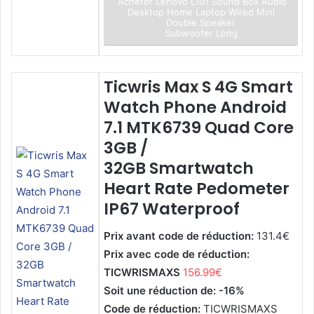
Acheter Lenovo L101 Sound Box Audio
Desktop Home Laptop Wired Mini
Double Speaker
Subwoofer Long
Ticwris Max S 4G Smart
Watch Phone Android
7.1 MTK6739 Quad Core
3GB /
32GB Smartwatch
Heart Rate Pedometer
IP67 Waterproof
Prix avant code de réduction:
131.4€
Prix avec code de réduction:
TICWRISMAXS
156.99€
Soit une réduction de: -16%
Code de réduction:
TICWRISMAXS