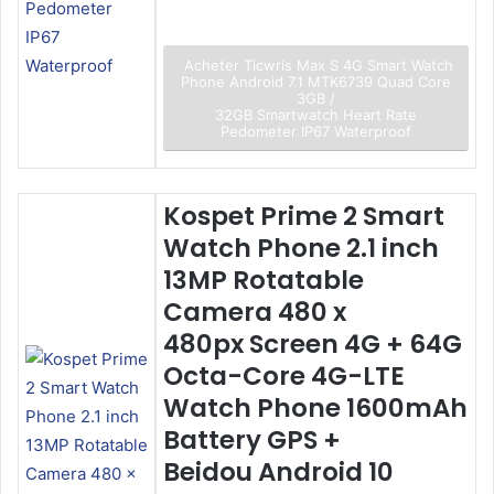
Acheter Ticwris Max S 4G Smart Watch
Phone Android 7.1 MTK6739 Quad Core
3GB /
32GB Smartwatch Heart Rate
Pedometer IP67 Waterproof
Kospet Prime 2 Smart
Watch Phone 2.1 inch
13MP Rotatable
Camera 480 x
480px Screen 4G + 64G
Octa-Core 4G-LTE
Watch Phone 1600mAh
Battery GPS +
Beidou Android 10