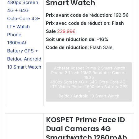
Smart Watch
Prix avant code de réduction:
192.5€
Prix avec code de réduction: Flash
Sale
229.99€
Soit une réduction de: -16%
Code de réduction:
Flash Sale
Acheter Kospet Prime 2 Smart Watch
Phone 2.1 inch 13MP Rotatable Camera
480 x
480px Screen 4G + 64G Octa-Core 4G-
LTE Watch Phone 1600mAh Battery GPS
+
Beidou Android 10 Smart Watch
KOSPET Prime Face ID
Dual Cameras 4G
Smartwatch 1260mAh