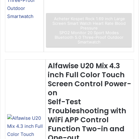
Acheter Kospet Rock 1.69 inch Large
Screen Smart Watch Heart Rate Blood
Pressure
SPO2 Monitor 20 Sport Modes
Bluetooth 5.0 Three-Proof Outdoor
Smartwatch
Alfawise U20 Mix 4.3
inch Full Color Touch
Screen Control Power-
on
Self-Test
Troubleshooting with
WiFi APP Control
Function Two-in and
One-out