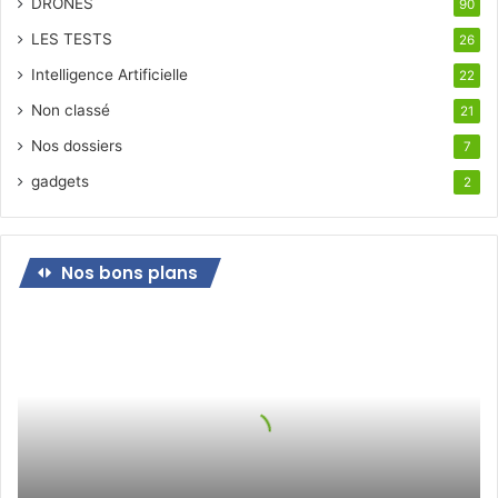
DRONES
90
LES TESTS
26
Intelligence Artificielle
22
Non classé
21
Nos dossiers
7
gadgets
2
Nos bons plans
Bon
plan
pour
le
jeudi
21
octobre