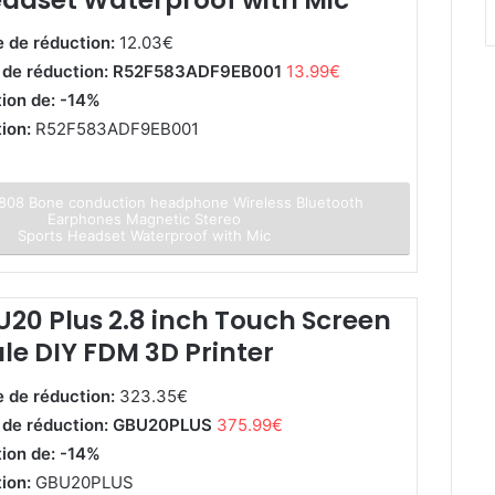
e de réduction:
12.03€
e de réduction: R52F583ADF9EB001
13.99€
tion de: -14%
tion:
R52F583ADF9EB001
808 Bone conduction headphone Wireless Bluetooth
Earphones Magnetic Stereo
Sports Headset Waterproof with Mic
U20 Plus 2.8 inch Touch Screen
le DIY FDM 3D Printer
e de réduction:
323.35€
e de réduction: GBU20PLUS
375.99€
tion de: -14%
tion:
GBU20PLUS