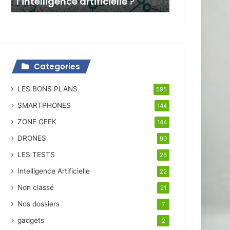
l’intelligence artificielle ?
Categories
LES BONS PLANS
595
SMARTPHONES
144
ZONE GEEK
144
DRONES
90
LES TESTS
26
Intelligence Artificielle
22
Non classé
21
Nos dossiers
7
gadgets
2