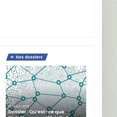
Nos dossiers
Dossier
:
Qu’est-
ce
que
l’intelligence
artificielle
?
25 avril 2018
Dossier : Qu’est-ce que