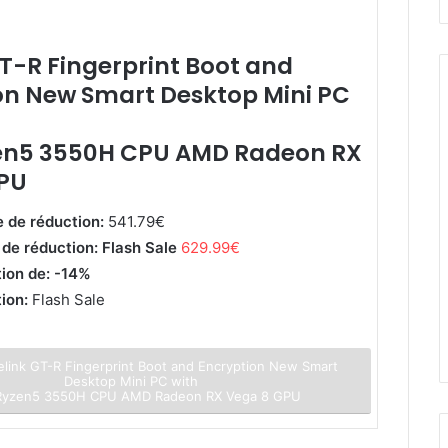
T-R Fingerprint Boot and
on New Smart Desktop Mini PC
en5 3550H CPU AMD Radeon RX
PU
e de réduction:
541.79€
 de réduction: Flash Sale
629.99€
tion de: -14%
tion:
Flash Sale
link GT-R Fingerprint Boot and Encryption New Smart
Desktop Mini PC with
yzen5 3550H CPU AMD Radeon RX Vega 8 GPU