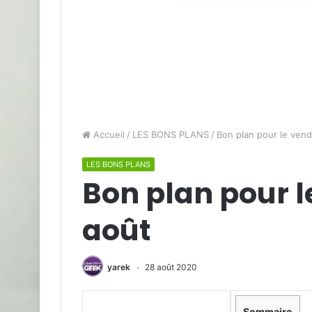
Accueil
/
LES BONS PLANS
/
Bon plan pour le vend
LES BONS PLANS
Bon plan pour l
août
yarek
28 août 2020
Sommaire