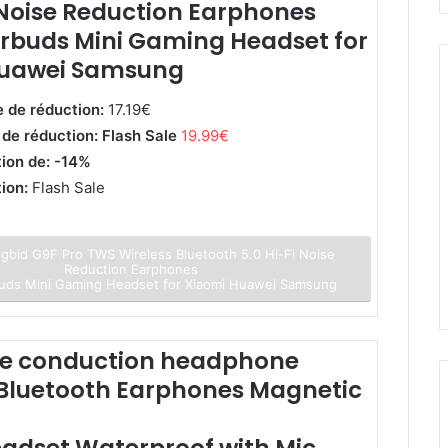
 Noise Reduction Earphones
arbuds Mini Gaming Headset for
Huawei Samsung
e de réduction:
17.19€
 de réduction: Flash Sale
19.99€
tion de: -14%
tion:
Flash Sale
gbid G9F Pro TWS Wireless Bluetooth 5.0 Hi-Fi Noise
Reduction Earphones
buds Mini Gaming Headset for Xiaomi Huawei Samsung
e conduction headphone
 Bluetooth Earphones Magnetic
eadset Waterproof with Mic