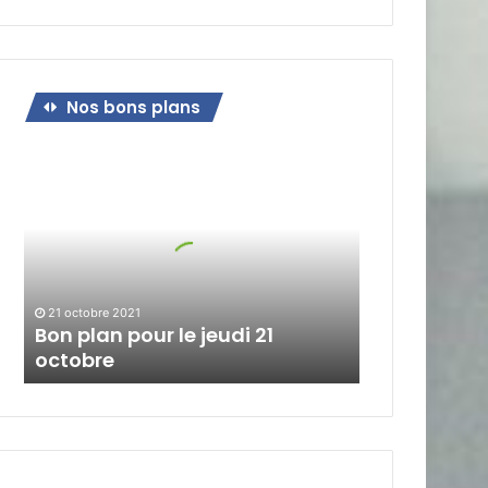
Nos bons plans
Bon
plan
pour
le
jeudi
21
octobre
21 octobre 2021
Bon plan pour le jeudi 21
octobre