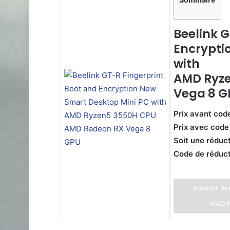
Beelink G
Encrypti
with
AMD Ryz
Vega 8 G
Prix avant cod
Prix avec code
Soit une réduc
Code de réduc
Acheter Bee
AMD R