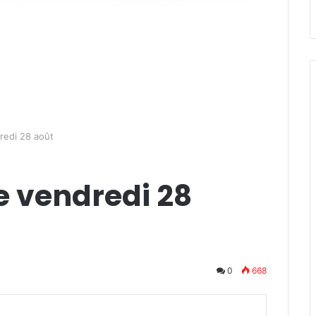
redi 28 août
e vendredi 28
0
668