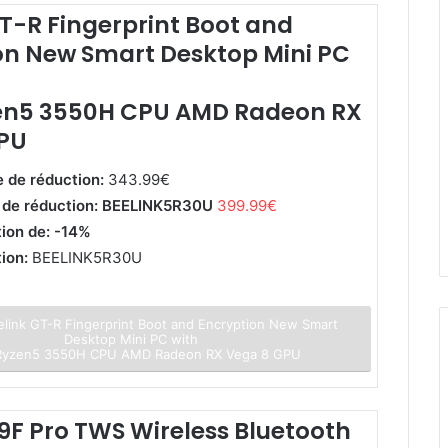
T-R Fingerprint Boot and
on New Smart Desktop Mini PC
en5 3550H CPU AMD Radeon RX
PU
e de réduction:
343.99€
e de réduction: BEELINK5R30U
399.99€
tion de: -14%
tion:
BEELINK5R30U
link GT-R Fingerprint Boot and Encryption New Smart
Desktop Mini PC with
yzen5 3550H CPU AMD Radeon RX Vega 8 GPU
9F Pro TWS Wireless Bluetooth