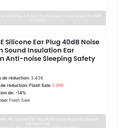
se U20 Plus 2.8 inch Touch Screen Large Scale DIY FDM
3D Printer
E Silicone Ear Plug 40dB Noise
n Sound Insulation Ear
n Anti-noise Sleeping Safety
e de réduction:
3.43€
 de réduction: Flash Sale
3.99€
tion de: -14%
tion:
Flash Sale
edio NE Silicone Ear Plug 40dB Noise Reduction Sound
Insulation Ear
otection Anti-noise Sleeping Safety Supplies