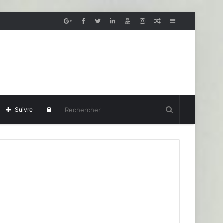
Article
Sidebar
aléatoire
(barre
latérale)
Se
Suivre
connecter