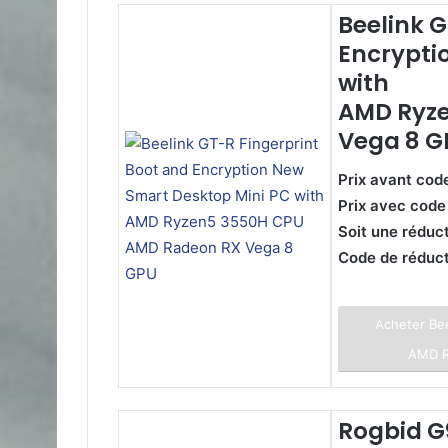
Beelink G
Encrypti
with
AMD Ryz
Vega 8 G
Prix avant cod
Prix avec cod
Soit une réduc
Code de réduc
Acheter Bee
AMD R
Rogbid G