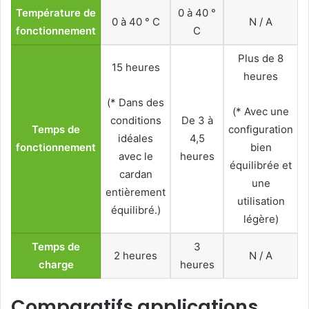
Température de
0 à 40 °
0 à 40 ° C
N / A
fonctionnement
C
Plus de 8
15 heures
heures
(* Dans des
(* Avec une
conditions
De 3 à
Temps de
configuration
idéales
4,5
fonctionnement
bien
avec le
heures
équilibrée et
cardan
une
entièrement
utilisation
équilibré.)
légère)
Temps de
3
2 heures
N / A
charge
heures
Comparatifs applications