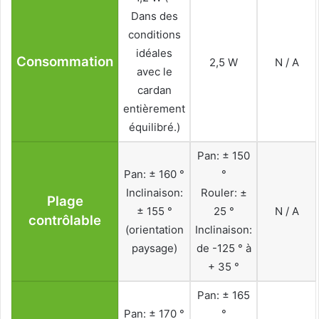
Dans des
conditions
idéales
Consommation
2,5 W
N / A
avec le
cardan
entièrement
équilibré.)
Pan: ± 150
Pan: ± 160 °
°
Inclinaison:
Rouler: ±
Plage
± 155 °
25 °
N / A
contrôlable
(orientation
Inclinaison:
paysage)
de -125 ° à
+ 35 °
Pan: ± 165
Pan: ± 170 °
°