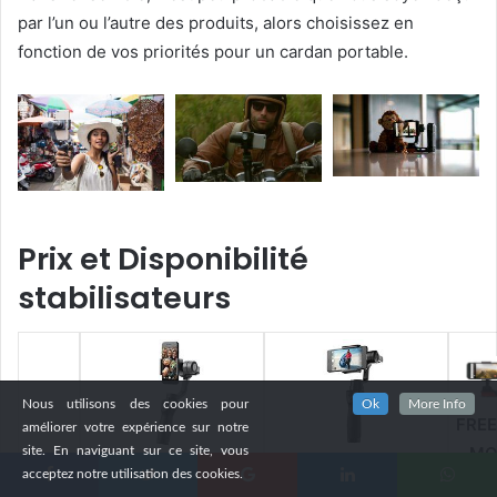
par l’un ou l’autre des produits, alors choisissez en
fonction de vos priorités pour un cardan portable.
Prix et Disponibilité
stabilisateurs
Nous utilisons des cookies pour
Ok
More Info
FREE
améliorer votre expérience sur notre
MO
site. En naviguant sur ce site, vous
DJI OSMO MOBILE 2
DJI OSMO MOBILE
acceptez notre utilisation des cookies.
Facebook
Twitter
Google+
Linkedin
WhatsApp