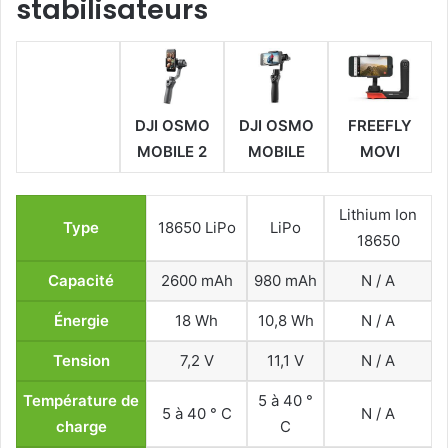
stabilisateurs
DJI OSMO
DJI OSMO
FREEFLY
MOBILE 2
MOBILE
MOVI
Lithium Ion
Type
18650 LiPo
LiPo
18650
Capacité
2600 mAh
980 mAh
N / A
Énergie
18 Wh
10,8 Wh
N / A
Tension
7,2 V
11,1 V
N / A
Température de
5 à 40 °
5 à 40 ° C
N / A
charge
C