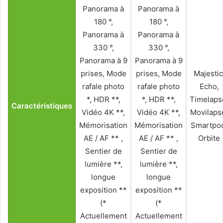
Panorama à
Panorama à
180 °,
180 °,
Panorama à
Panorama à
330 °,
330 °,
Panorama à 9
Panorama à 9
prises, Mode
prises, Mode
Majestic
rafale photo
rafale photo
Echo,
*, HDR **,
*, HDR **,
Timelaps
Caractéristiques
Vidéo 4K **,
Vidéo 4K **,
Movilaps
Mémorisation
Mémorisation
Smartpo
AE / AF ** ,
AE / AF ** ,
Orbite
Sentier de
Sentier de
lumière **,
lumière **,
longue
longue
exposition **
exposition **
(*
(*
Actuellement
Actuellement