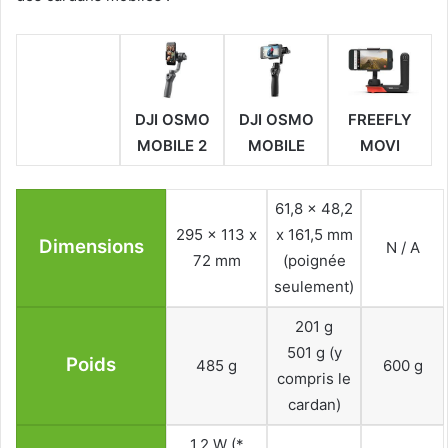
DJI OSMO
DJI OSMO
FREEFLY
MOBILE 2
MOBILE
MOVI
61,8 x 48,2
295 x 113 x
x 161,5 mm
Dimensions
N / A
72 mm
(poignée
seulement)
201 g
501 g (y
Poids
485 g
600 g
compris le
cardan)
1,2 W (*