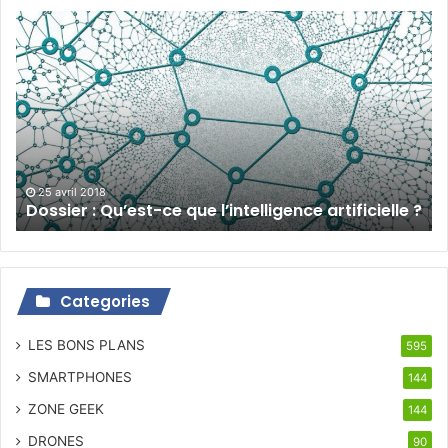
Dossier
:
Qu’est-
ce
que
l’intelligence
artificielle
?
25 avril 2018
Dossier : Qu’est-ce que l’intelligence artificielle ?
Categories
LES BONS PLANS
595
SMARTPHONES
144
ZONE GEEK
144
DRONES
90