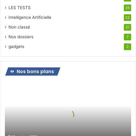
LES TESTS
26
Intelligence Artificielle
22
Non classé
21
Nos dossiers
7
gadgets
2
Nos bons plans
Bon
plan
pour
le
jeudi
21
octobre