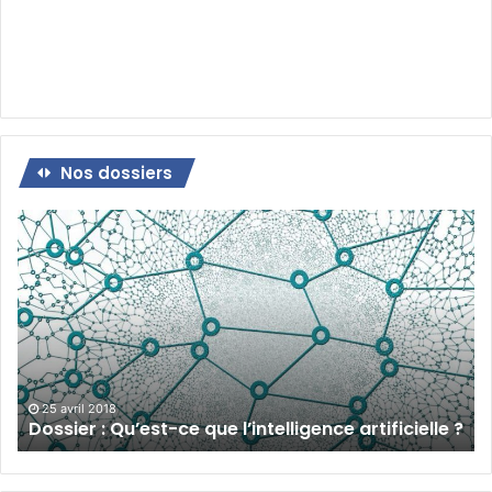
Nos dossiers
Dossier
:
Qu’est-
ce
que
l’intelligence
artificielle
?
25 avril 2018
Dossier : Qu’est-ce que l’intelligence artificielle ?