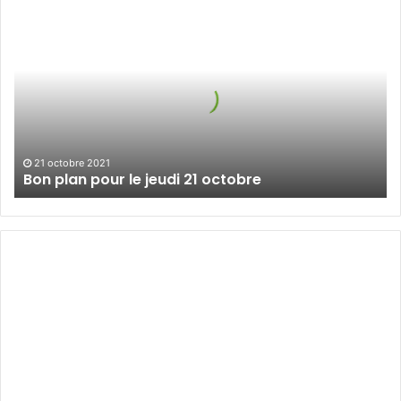
Bon
plan
pour
le
jeudi
21
octobre
21 octobre 2021
Bon plan pour le jeudi 21 octobre