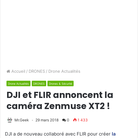
Accueil
/
DRONES
/
Drone Actualités
Drone Actualités
DRONES
Drones & Sécurité
DJI et FLIR annoncent la
caméra Zenmuse XT2 !
Mr.Geek
29 mars 2018
0
1 433
DJI a de nouveau collaboré avec FLIR pour créer
la