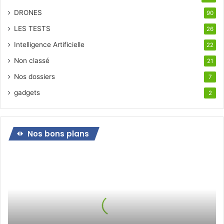
DRONES
90
LES TESTS
26
Intelligence Artificielle
22
Non classé
21
Nos dossiers
7
gadgets
2
Nos bons plans
Bon
plan
pour
le
jeudi
21
octobre