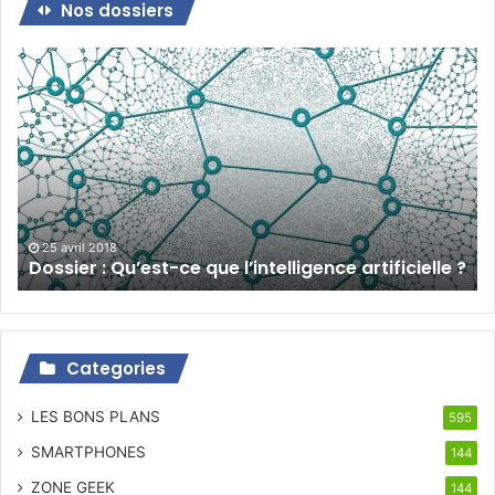
Nos dossiers
Dossier
:
Qu’est-
ce
que
l’intelligence
artificielle
?
25 avril 2018
Dossier : Qu’est-ce que l’intelligence artificielle ?
Categories
LES BONS PLANS
595
SMARTPHONES
144
ZONE GEEK
144