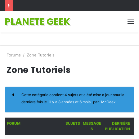
PLANETE GEEK
M
Forums
/
Zone Tutoriels
Zone Tutoriels
Cette catégorie contient 4 sujets et a été mise à jour pour la
dernière fois le
il y a 8 années et 6 mois
par
Mr.Geek
.
FORUM
SUJETS
MESSAGE
DERNIÈRE
S
PUBLICATION