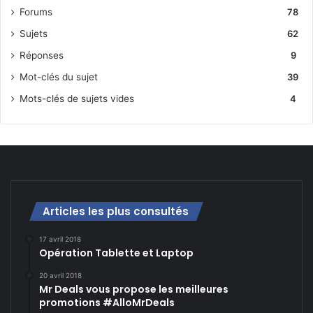
Forums
78
Sujets
62
Réponses
9
Mot-clés du sujet
39
Mots-clés de sujets vides
4
Articles les plus consultés
17 avril 2018
Opération Tablette et Laptop
20 avril 2018
Mr Deals vous propose les meilleures
promotions #AlloMrDeals