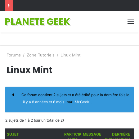
PLANETE GEEK
M
Forums
/
Zone Tutoriels
/
Linux Mint
Linux Mint
Ce forum contient 2 sujets et a été édité pour la dernière fois le
il y a 8 années et 6 mois
par
Mr.Geek
.
2 sujets de 1 à 2 (sur un total de 2)
SUJET
PARTICIP
MESSAGE
DERNIÈRE