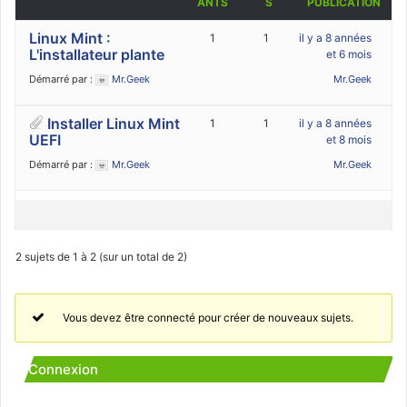
ANTS
S
PUBLICATION
Linux Mint :
1
1
il y a 8 années
L'installateur plante
et 6 mois
Démarré par :
Mr.Geek
Mr.Geek
Installer Linux Mint
1
1
il y a 8 années
UEFI
et 8 mois
Démarré par :
Mr.Geek
Mr.Geek
2 sujets de 1 à 2 (sur un total de 2)
Vous devez être connecté pour créer de nouveaux sujets.
Connexion