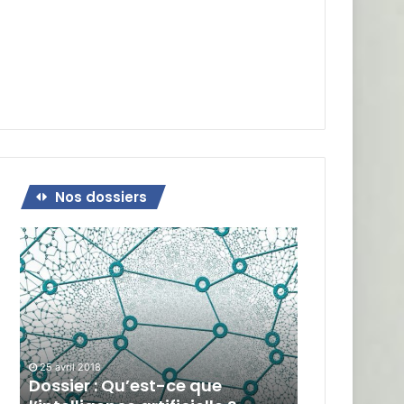
Nos dossiers
Dossier
:
Qu’est-
ce
que
l’intelligence
artificielle
?
25 avril 2018
Dossier : Qu’est-ce que