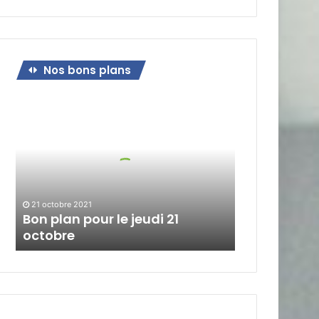
Nos bons plans
Bon
plan
pour
le
jeudi
21
octobre
21 octobre 2021
Bon plan pour le jeudi 21
octobre