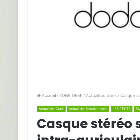
Accueil
/
ZONE GEEK
/
Actualités Geek
/
Casque sté
Actualités Geek
Actualités Smartphones
LES TESTS
S
Casque stéréo s