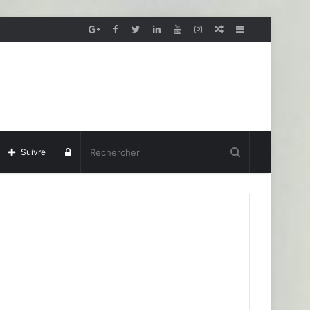
Article
Sidebar
aléatoire
(barre
latérale)
Se
Suivre
connecter