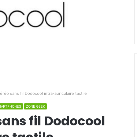
réo sans fil Dodocool intra-auriculaire tactile
MARTPHONES
ZONE GEEK
ans fil Dodocool