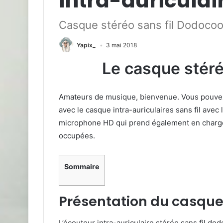
intra-auriculair
Casque stéréo sans fil Dodocool
Yapix_
3 mai 2018
Le casque stéré
Amateurs de musique, bienvenue. Vous pouvez 
avec le casque intra-auriculaires sans fil avec 
microphone HD qui prend également en charge
occupées.
Sommaire
Présentation du casque
L’écouteur intra-auriculaire stéréo sans fil do