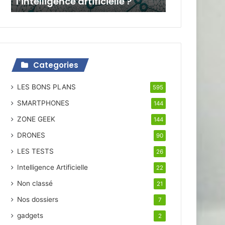
l’intelligence artificielle ?
Categories
LES BONS PLANS
595
SMARTPHONES
144
ZONE GEEK
144
DRONES
90
LES TESTS
26
Intelligence Artificielle
22
Non classé
21
Nos dossiers
7
gadgets
2