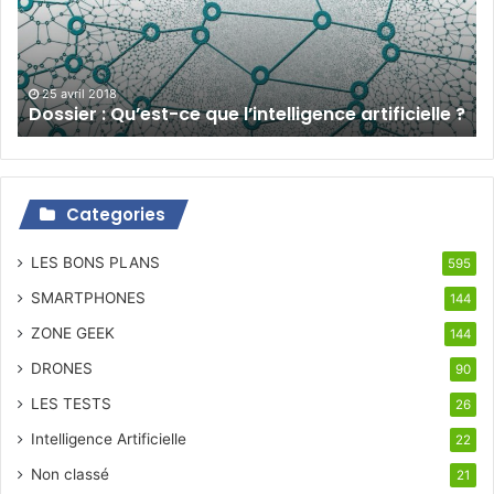
l’intelligence
artificielle
?
25 avril 2018
Dossier : Qu’est-ce que l’intelligence artificielle ?
Categories
LES BONS PLANS
595
SMARTPHONES
144
ZONE GEEK
144
DRONES
90
LES TESTS
26
Intelligence Artificielle
22
Non classé
21