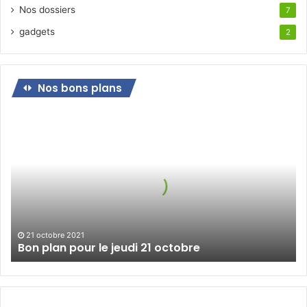
Nos dossiers
7
gadgets
2
Nos bons plans
Bon
plan
pour
le
jeudi
21
octobre
21 octobre 2021
Bon plan pour le jeudi 21 octobre