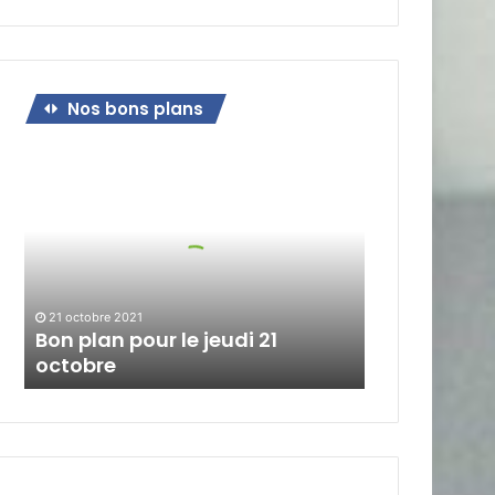
Nos bons plans
Bon
plan
pour
le
jeudi
21
octobre
21 octobre 2021
Bon plan pour le jeudi 21
octobre