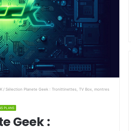
K
/
Sélection Planete Geek : Tronittinettes, TV Box, montres
NS PLANS
te Geek :