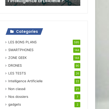
l’intelligence artificielle ?
Categories
LES BONS PLANS
595
SMARTPHONES
144
ZONE GEEK
144
DRONES
90
LES TESTS
26
Intelligence Artificielle
22
Non classé
21
Nos dossiers
7
gadgets
2