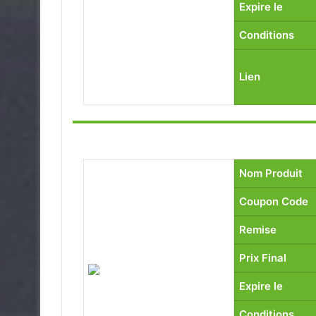
Expire le
Conditions
Lien
Nom Produit
Coupon Code
Remise
Prix Final
Expire le
Conditions