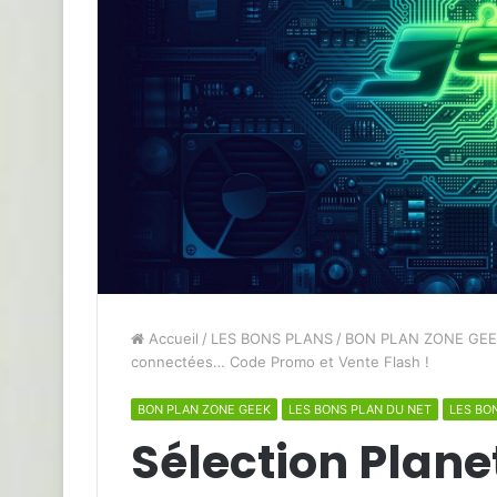
Accueil
/
LES BONS PLANS
/
BON PLAN ZONE GEE
connectées… Code Promo et Vente Flash !
BON PLAN ZONE GEEK
LES BONS PLAN DU NET
LES BO
Sélection Plane