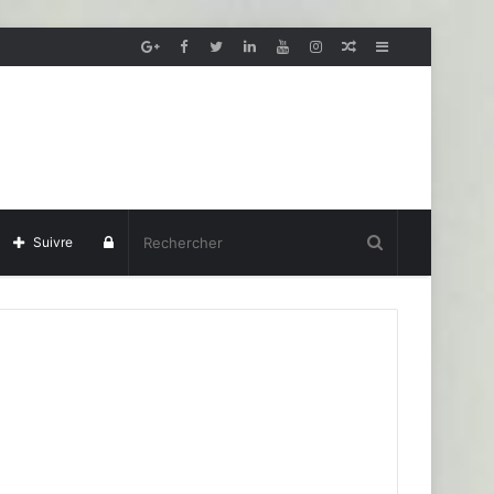
Article
Sidebar
aléatoire
(barre
latérale)
Se
Suivre
connecter