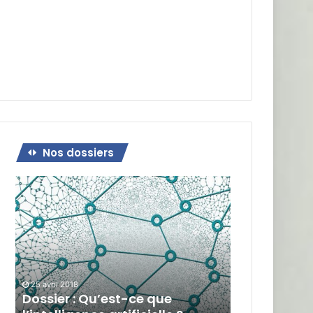
Nos dossiers
Dossier
:
Qu’est-
ce
que
l’intelligence
artificielle
?
25 avril 2018
Dossier : Qu’est-ce que