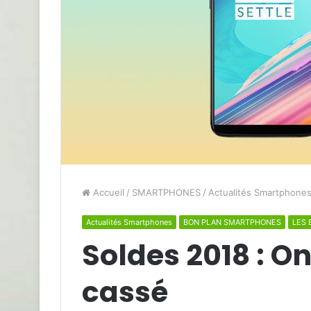
Accueil
/
SMARTPHONES
/
Actualités Smartphone
Actualités Smartphones
BON PLAN SMARTPHONES
LES 
Soldes 2018 : On
cassé