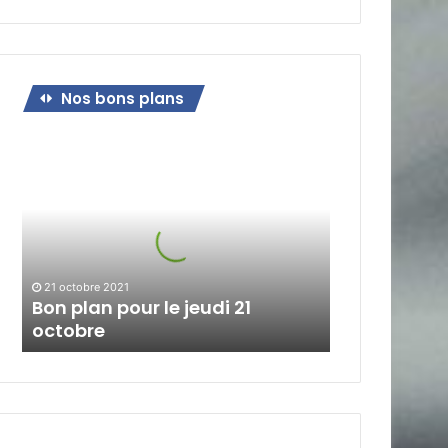
Nos bons plans
Bon
plan
pour
le
jeudi
21
octobre
21 octobre 2021
Bon plan pour le jeudi 21
octobre