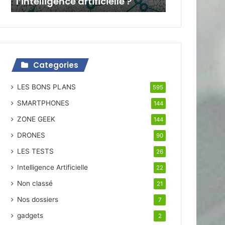
l’intelligence artificielle ?
Categories
LES BONS PLANS
595
SMARTPHONES
144
ZONE GEEK
144
DRONES
90
LES TESTS
26
Intelligence Artificielle
22
Non classé
21
Nos dossiers
7
gadgets
2