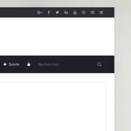
Article
Sidebar
aléatoire
(barre
latérale)
Se
Suivre
connecter