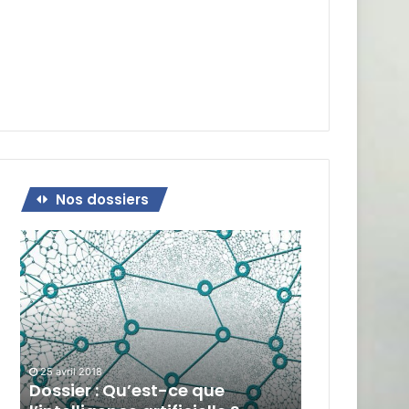
Nos dossiers
Dossier
:
Qu’est-
ce
que
l’intelligence
artificielle
?
25 avril 2018
Dossier : Qu’est-ce que