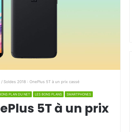
s
/
Soldes 2018 : OnePlus 5T à un prix cassé
BONS PLAN DU NET
LES BONS PLANS
SMARTPHONES
ePlus 5T à un prix