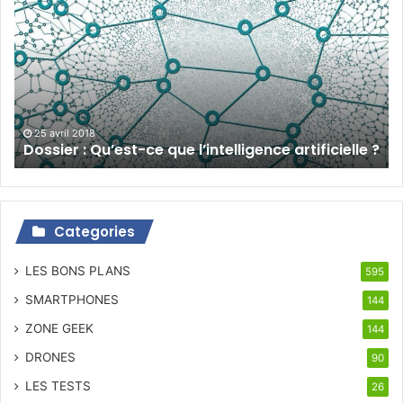
Qu’est-
ce
que
l’intelligence
artificielle
?
25 avril 2018
Dossier : Qu’est-ce que l’intelligence artificielle ?
Categories
LES BONS PLANS
595
SMARTPHONES
144
ZONE GEEK
144
DRONES
90
LES TESTS
26