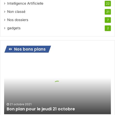
Intelligence Artificielle
22
Non classé
21
Nos dossiers
7
gadgets
2
Nos bons plans
Bon
plan
pour
le
jeudi
21
octobre
21 octobre 2021
Bon plan pour le jeudi 21 octobre