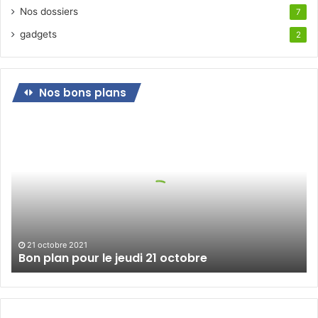
Nos dossiers
7
gadgets
2
Nos bons plans
Bon
plan
pour
le
jeudi
21
octobre
21 octobre 2021
Bon plan pour le jeudi 21 octobre