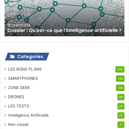
l’intelligence
artificielle
?
25 avril 2018
Dossier : Qu’est-ce que l’intelligence artificielle ?
Categories
LES BONS PLANS
595
SMARTPHONES
144
ZONE GEEK
144
DRONES
90
LES TESTS
26
Intelligence Artificielle
22
Non classé
21