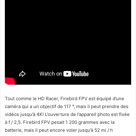
Tout comme le HD Racer, Firebird FPV est équipé d’une
caméra qui a un objectif de 117 °, mais il peut prendre des
vidéos jusqu’à 4K! L’ouverture de l’appareil photo est fixée
à f / 2,5. Firebird FPV pesait 1 200 grammes avec la
batterie, mais il peut encore voler jusqu’à 52 mi / h