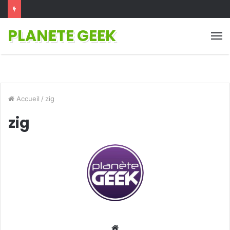
PLANETE GEEK
M
Accueil
/
zig
zig
Website