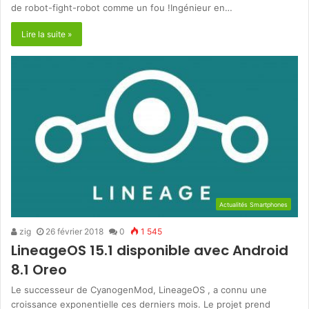
de robot-fight-robot comme un fou !Ingénieur en…
Lire la suite »
Actualités Smartphones
zig
26 février 2018
0
1 545
LineageOS 15.1 disponible avec Android
8.1 Oreo
Le successeur de CyanogenMod, LineageOS , a connu une
croissance exponentielle ces derniers mois. Le projet prend