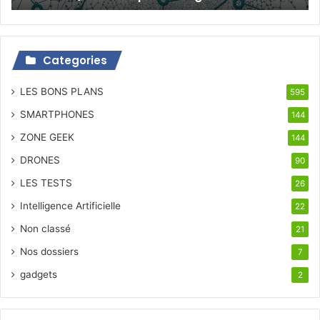
Categories
LES BONS PLANS
595
SMARTPHONES
144
ZONE GEEK
144
DRONES
90
LES TESTS
26
Intelligence Artificielle
22
Non classé
21
Nos dossiers
7
gadgets
2