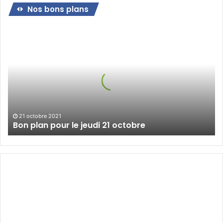
Nos bons plans
Bon
plan
pour
le
jeudi
21
octobre
21 octobre 2021
Bon plan pour le jeudi 21 octobre