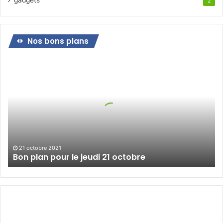
2
Nos bons plans
Bon
plan
pour
le
jeudi
21
octobre
21 octobre 2021
Bon plan pour le jeudi 21 octobre