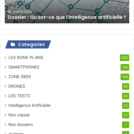
?
25 avril 2018
Dossier : Qu’est-ce que l’intelligence artificielle ?
Categories
LES BONS PLANS
595
SMARTPHONES
144
ZONE GEEK
144
DRONES
90
LES TESTS
26
Intelligence Artificielle
22
Non classé
21
Nos dossiers
7
gadgets