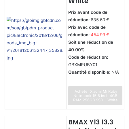
White
Prix avant code de
réduction:
635.60 €
Prix avec code de
réduction:
454.99 €
Soit une réduction de
40.00%
Code de réduction:
GBXMRUBY01
Quantité disponible:
N/A
Acheter Xiaomi Mi Ruby
Notebook 15.6 inch 4GB
RAM 256GB SSD – White
BMAX Y13 13.3