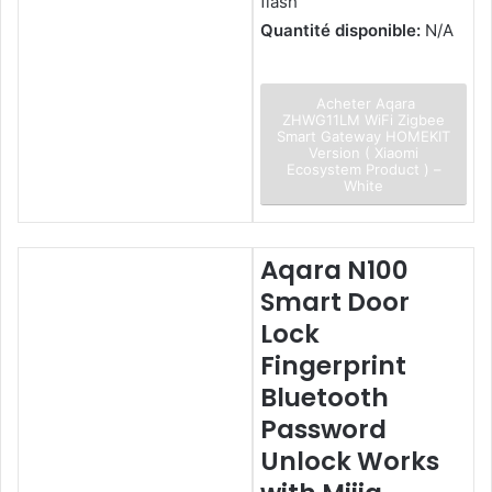
flash
Quantité disponible:
N/A
Acheter Aqara
ZHWG11LM WiFi Zigbee
Smart Gateway HOMEKIT
Version ( Xiaomi
Ecosystem Product ) –
White
Aqara N100
Smart Door
Lock
Fingerprint
Bluetooth
Password
Unlock Works