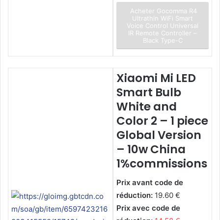
Acheter Gocomma R4
Ultrathin WiFi Smart
Voice Control Universal
IR Remote Controller –
Black Type-C
Xiaomi Mi LED
Smart Bulb
White and
Color 2 – 1 piece
Global Version
– 10w China
1%commissions
Prix avant code de
réduction:
19.60 €
Prix avec code de