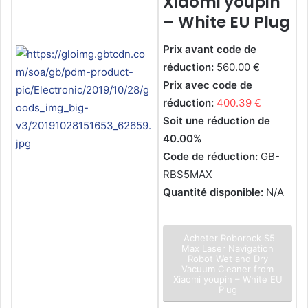
Xiaomi youpin
– White EU Plug
Prix avant code de
réduction:
560.00 €
Prix avec code de
réduction:
400.39 €
Soit une réduction de
40.00%
Code de réduction:
GB-
RBS5MAX
Quantité disponible:
N/A
Acheter Roborock S5
Max Laser Navigation
Robot Wet and Dry
Vacuum Cleaner from
Xiaomi youpin – White EU
Plug