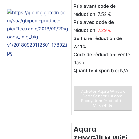
Prix avant code de
réduction:
7.52 €
Prix avec code de
réduction:
7.29 €
Soit une réduction de
7.41%
Code de réduction:
vente
flash
Quantité disponible:
N/A
Acheter Aqara Window
Door Sensor ( Xiaomi
Ecosystem Product ) –
Milk white
Aqara
ZHWG11LM WiFi