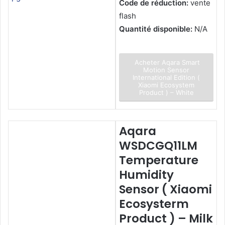
Code de réduction:
vente
flash
Quantité disponible:
N/A
Acheter Aqara Smart
Motion Sensor
International Edition (
Xiaomi Ecosystem
Product ) – White
Aqara
WSDCGQ11LM
Temperature
Humidity
Sensor ( Xiaomi
Ecosysterm
Product ) – Milk