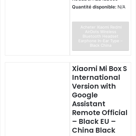
Quantité disponible:
N/A
Acheter Xiaomi Redmi
AirDots Wireless
Bluetooth Headset
Earphone In-Ear Type –
Black China
Xiaomi Mi Box S
International
Version with
Google
Assistant
Remote Official
– Black EU –
China Black