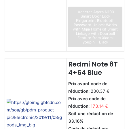
Acheter Aqara N100
Smart Door Lock
Fingerprint Bluetooth
Password Unlock Works
with Mijia HomeKit Smart
Linkage with Doorbell
Feature from Xiaomi
youpin – Black
Redmi Note 8T
4+64 Blue
Prix avant code de
réduction:
230.37 €
Prix avec code de
réduction:
173.14 €
Soit une réduction de
33.16%
Code de réduction: