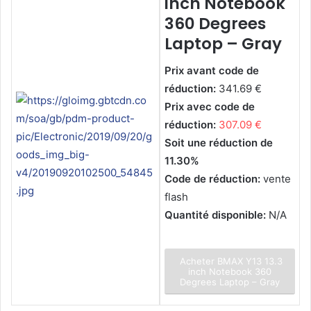
inch Notebook
360 Degrees
Laptop – Gray
Prix avant code de
réduction:
341.69 €
Prix avec code de
réduction:
307.09 €
Soit une réduction de
11.30%
Code de réduction:
vente
flash
Quantité disponible:
N/A
Acheter BMAX Y13 13.3
inch Notebook 360
Degrees Laptop – Gray