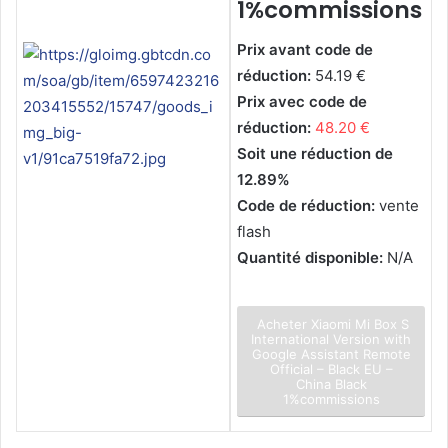
1%commissions
Prix avant code de
réduction:
54.19 €
Prix avec code de
réduction:
48.20 €
Soit une réduction de
12.89%
Code de réduction:
vente
flash
Quantité disponible:
N/A
Acheter Xiaomi Mi Box S
International Version with
Google Assistant Remote
Official – Black EU –
China Black
1%commissions