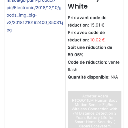
White
Prix avant code de
réduction:
15.91 €
Prix avec code de
réduction:
10.02 €
Soit une réduction de
59.05%
Code de réduction:
vente
flash
Quantité disponible:
N/A
Acheter Aqara
RTCGQ11LM Human Body
Motion Sensor ZigBee
Wireless Connection with
7M Distance Detection 2
Years Battery Life for
Smart Home Security (
Xiaomi Ecosystem