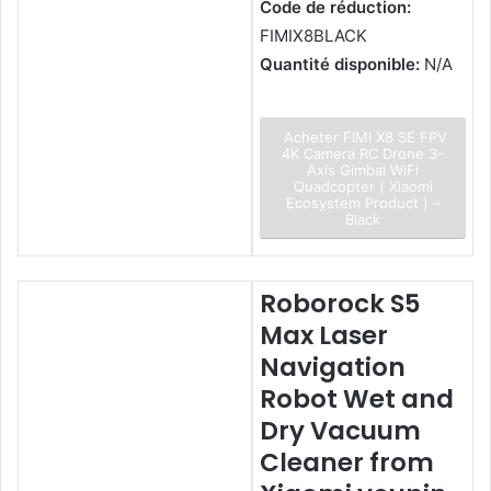
Code de réduction:
FIMIX8BLACK
Quantité disponible:
N/A
Acheter FIMI X8 SE FPV
4K Camera RC Drone 3-
Axis Gimbal WiFi
Quadcopter ( Xiaomi
Ecosystem Product ) –
Black
Roborock S5
Max Laser
Navigation
Robot Wet and
Dry Vacuum
Cleaner from