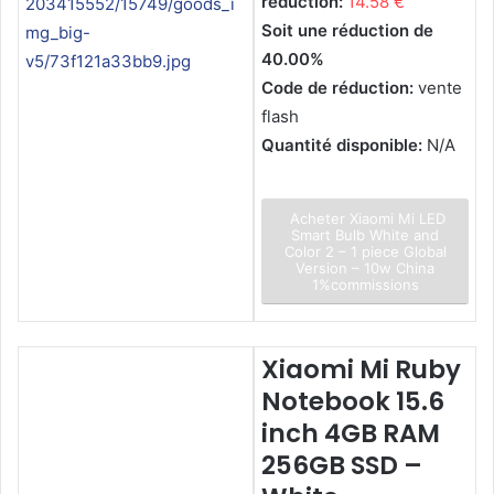
réduction:
14.58 €
Soit une réduction de
40.00%
Code de réduction:
vente
flash
Quantité disponible:
N/A
Acheter Xiaomi Mi LED
Smart Bulb White and
Color 2 – 1 piece Global
Version – 10w China
1%commissions
Xiaomi Mi Ruby
Notebook 15.6
inch 4GB RAM
256GB SSD –