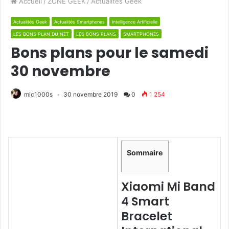
Accueil
/
ZONE GEEK
/
Actualités Geek
Actualités Geek
Actualités Smartphones
Intelligence Artificielle
LES BONS PLAN DU NET
LES BONS PLANS
SMARTPHONES
Bons plans pour le samedi
30 novembre
mic1000s
30 novembre 2019
0
1 254
Sommaire
Xiaomi Mi Band
4 Smart
Bracelet