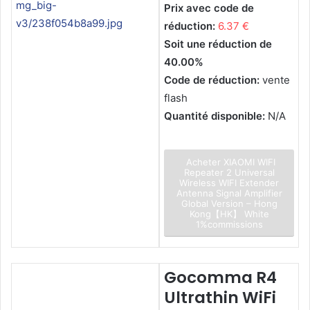
Prix avec code de
réduction:
6.37 €
Soit une réduction de
40.00%
Code de réduction:
vente
flash
Quantité disponible:
N/A
Acheter XIAOMI WIFI
Repeater 2 Universal
Wireless WIFI Extender
Antenna Signal Amplifier
Global Version – Hong
Kong【HK】 White
1%commissions
Gocomma R4
Ultrathin WiFi