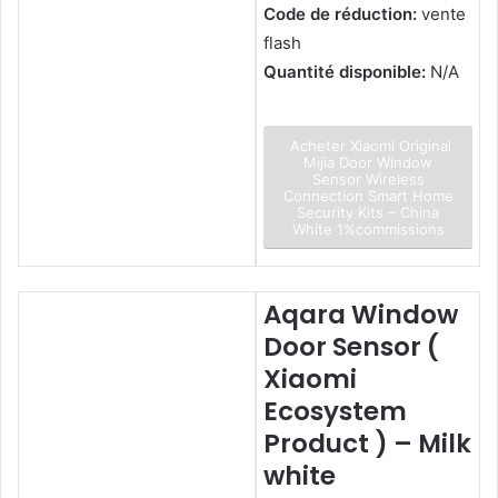
Code de réduction:
vente
flash
Quantité disponible:
N/A
Acheter Xiaomi Original
Mijia Door Window
Sensor Wireless
Connection Smart Home
Security Kits – China
White 1%commissions
Aqara Window
Door Sensor (
Xiaomi
Ecosystem
Product ) – Milk
white