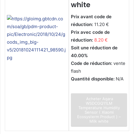
white
Prix avant code de
réduction:
11.20 €
Prix avec code de
réduction:
8.20 €
Soit une réduction de
40.00%
Code de réduction:
vente
flash
Quantité disponible:
N/A
Acheter Aqara
WSDCGQ11LM
Temperature Humidity
Sensor ( Xiaomi
Ecosysterm Product ) –
Milk white