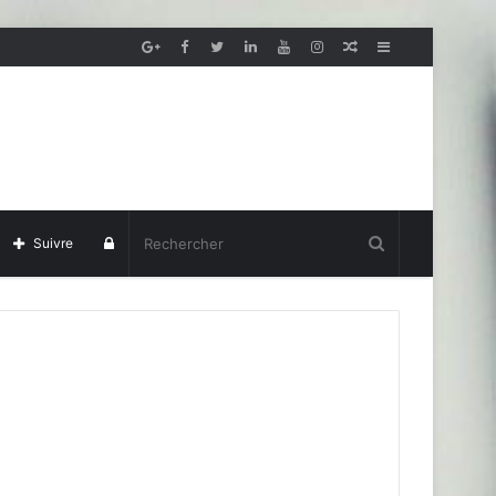
Article
Sidebar
aléatoire
(barre
latérale)
Se
Suivre
connecter