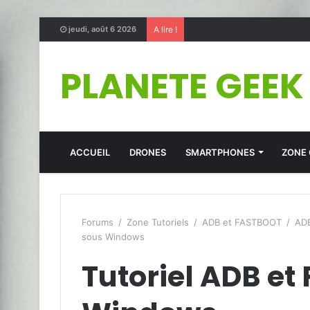
jeudi, août 6 2026
A lire !
PLANETE GEEK
ACCUEIL
DRONES
SMARTPHONES
ZONE
Forums
/
Zone Tutoriels
/
ADB et FASTBOOT
/
AD
sous Windows
Tutoriel ADB e