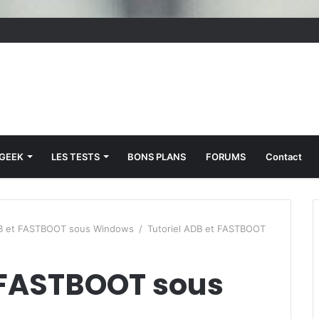
 GEEK
LES TESTS
BONS PLANS
FORUMS
Contact
B et FASTBOOT sous Windows
/
Tutoriel ADB et FASTBOOT
t FASTBOOT sous