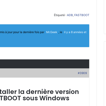
Étiqueté :
ADB
,
FASTBOOT
mis à jour pour la dernière fois par
Mr.Geek
, le
il y a 8 années et
#3909
ller la dernière version
STBOOT sous Windows