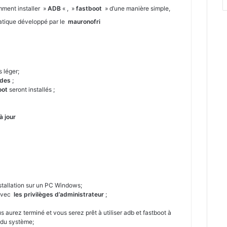
mment installer »
ADB
« , »
fastboot
» d’une manière simple,
pratique développé par le
mauronofri
 léger;
des
;
oot
seront installés ;
à jour
tallation sur un PC Windows;
 avec
les privilèges d’administrateur
;
 aurez terminé et vous serez prêt à utiliser adb et fastboot à
 du système;