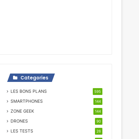
Categories
LES BONS PLANS
595
SMARTPHONES
144
ZONE GEEK
144
DRONES
90
LES TESTS
26