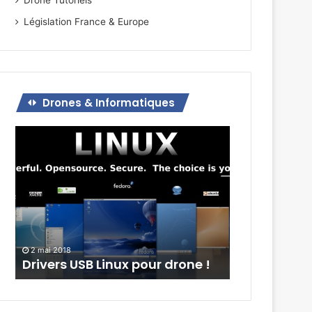
Drone Tutoriels
Législation France & Europe
Drones & Informatiques
Drivers
USB
Linux
pour
drone
!
2 mai 2018
Drivers USB Linux pour drone !