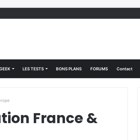
 GEEK
LES TESTS
BONS PLANS
FORUMS
Contact
urope
ation France &