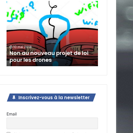
Non
au
nouveau
projet
de
loi
pour
les
10 mai 2018
Non au nouveau projet de loi
drones
pour les drones
Inscrivez-vous à la newsletter
Email