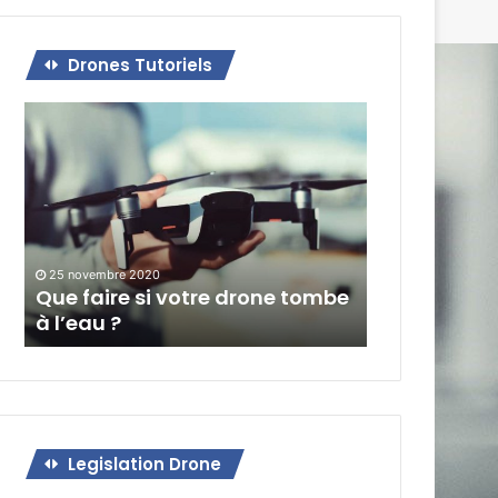
Drones Tutoriels
Que
faire
si
votre
drone
tombe
à
l’eau
25 novembre 2020
Que faire si votre drone tombe
?
à l’eau ?
Legislation Drone