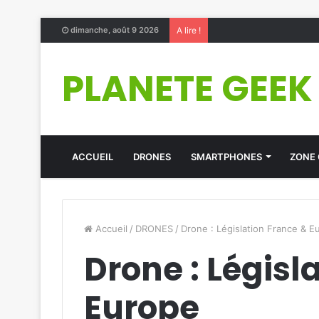
dimanche, août 9 2026
A lire !
PLANETE GEEK
ACCUEIL
DRONES
SMARTPHONES
ZONE
Accueil
/
DRONES
/
Drone : Législation France & E
Drone : Législ
Europe