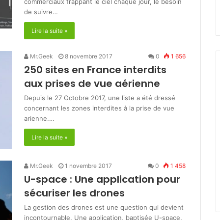
commerciaux frappant le ciel chaque jour, le besoin
de suivre…
Lire la suite »
Mr.Geek
8 novembre 2017
0
1 656
250 sites en France interdits
aux prises de vue aérienne
Depuis le 27 Octobre 2017, une liste a été dressé
concernant les zones interdites à la prise de vue
arienne.…
Lire la suite »
Mr.Geek
1 novembre 2017
0
1 458
U-space : Une application pour
sécuriser les drones
La gestion des drones est une question qui devient
incontournable. Une application, baptisée U-space,