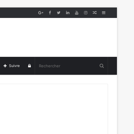
Article
Sidebar
aléatoire
(barre
latérale)
Se
Suivre
connecter